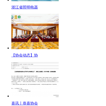
浙江省照明电器
【协会动态】协
喜讯丨恭喜协会