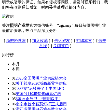
明示或暗示的保证。如果有侵权等问题，请及时联系我们，我
们将在收到通知后第一时间妥善处理该部分内容。
关注
照明产业网
官方微信账号：
"zgzmcy"
,每日获得照明行业
最前沿资讯，热点产品深度分析！
[
浙照协搜索
] [
加入收藏
] [
告诉好友
] [
打印本文
] [
违规
举报
] [
关闭窗口
]
排行榜
本月
本周
01
2020全国照明产业供应链大会
02
关于转发2020浙商新零售供应
03
“337案”后续来了！中国LED
04
英国9月起将禁售卤素灯泡
05
6家照企升甲，“照明双甲”
06
南宁市首个智慧灯杆正式启用
07
浙江省照明电器协会致全体会