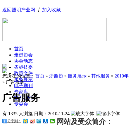
返回照明产业网
丨
加入收藏
首页
走进协会
协会动态
省标技委
政策文件
您所在的位置：
首页
»
浙照协
»
服务展示
»
其他服务
»
2010年
服务展示
»
广告服务
电子期刊
专家库
广告服务
联系我们
专委会
有 1335 人浏览
日期：
2010-11-24
网站及受众简介
：
分享到：