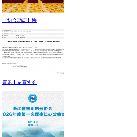
【协会动态】协
喜讯丨恭喜协会