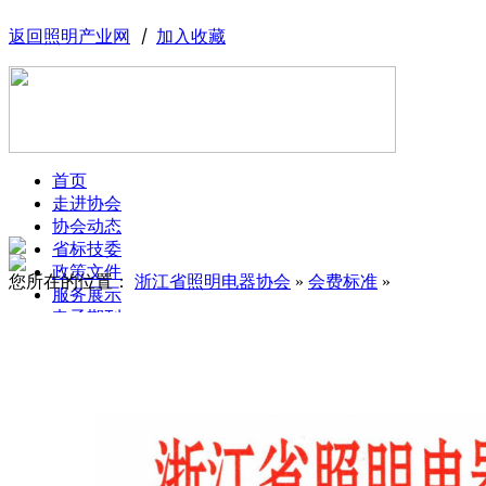
返回照明产业网
丨
加入收藏
首页
走进协会
协会动态
省标技委
政策文件
您所在的位置：
浙江省照明电器协会
»
会费标准
»
服务展示
电子期刊
浙江省照明电器协会会费标准
专家库
联系我们
专委会