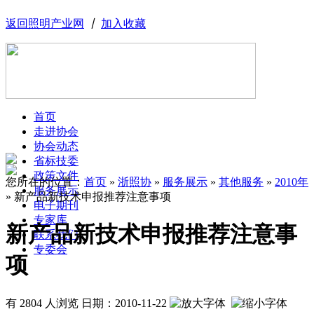
返回照明产业网
丨
加入收藏
首页
走进协会
协会动态
省标技委
政策文件
您所在的位置：
首页
»
浙照协
»
服务展示
»
其他服务
»
2010年
服务展示
»
新产品新技术申报推荐注意事项
电子期刊
专家库
新产品新技术申报推荐注意事
联系我们
专委会
项
有 2804 人浏览
日期：
2010-11-22