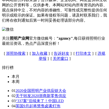
网的公开资料等，仅供参考。本网站对站内所有资讯的内容、
观点保持中立，不对内容的准确性、可靠性或完整性提供任何
明示或暗示的保证。如果有侵权等问题，请及时联系我们，我
们将在收到通知后第一时间妥善处理该部分内容。
关注
照明产业网
官方微信账号：
"zgzmcy"
,每日获得照明行业
最前沿资讯，热点产品深度分析！
[
浙照协搜索
] [
加入收藏
] [
告诉好友
] [
打印本文
] [
违规
举报
] [
关闭窗口
]
排行榜
本月
本周
01
2020全国照明产业供应链大会
02
关于转发2020浙商新零售供应
03
“337案”后续来了！中国LED
04
英国9月起将禁售卤素灯泡