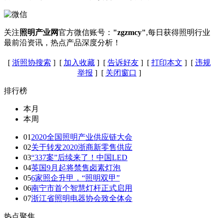
关注
照明产业网
官方微信账号：
"zgzmcy"
,每日获得照明行业
最前沿资讯，热点产品深度分析！
[
浙照协搜索
] [
加入收藏
] [
告诉好友
] [
打印本文
] [
违规
举报
] [
关闭窗口
]
排行榜
本月
本周
01
2020全国照明产业供应链大会
02
关于转发2020浙商新零售供应
03
“337案”后续来了！中国LED
04
英国9月起将禁售卤素灯泡
05
6家照企升甲，“照明双甲”
06
南宁市首个智慧灯杆正式启用
07
浙江省照明电器协会致全体会
热点聚焦