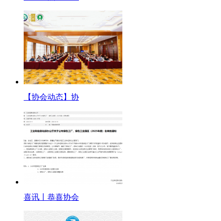
【协会动态】协
喜讯丨恭喜协会