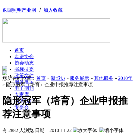
返回照明产业网
丨
加入收藏
首页
走进协会
协会动态
省标技委
政策文件
您所在的位置：
首页
»
浙照协
»
服务展示
»
其他服务
»
2010年
服务展示
»
隐形冠军（培育）企业申报推荐注意事项
电子期刊
专家库
隐形冠军（培育）企业申报推
联系我们
专委会
荐注意事项
有 2882 人浏览
日期：
2010-11-22