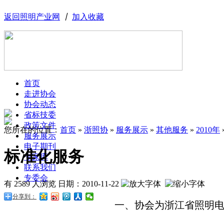
返回照明产业网
丨
加入收藏
首页
走进协会
协会动态
省标技委
政策文件
您所在的位置：
首页
»
浙照协
»
服务展示
»
其他服务
»
2010年
服务展示
电子期刊
标准化服务
专家库
联系我们
专委会
有 2589 人浏览
日期：
2010-11-22
分享到：
一、协会为浙江省照明电