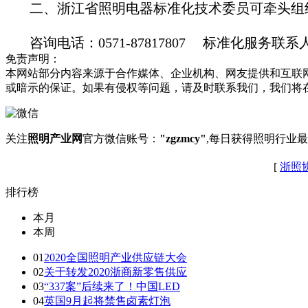
二、
浙江省照明
电器标准化技术委员可牵头组
咨询电话：0571-87817807 标准化服务
免责声明：
本网站部分内容来源于合作媒体、企业机构、网友提供和互联
或暗示的保证。如果有侵权等问题，请及时联系我们，我们将
关注
照明产业网
官方微信账号：
"zgzmcy"
,每日获得照明行业
[
浙照
排行榜
本月
本周
01
2020全国照明产业供应链大会
02
关于转发2020浙商新零售供应
03
“337案”后续来了！中国LED
04
英国9月起将禁售卤素灯泡