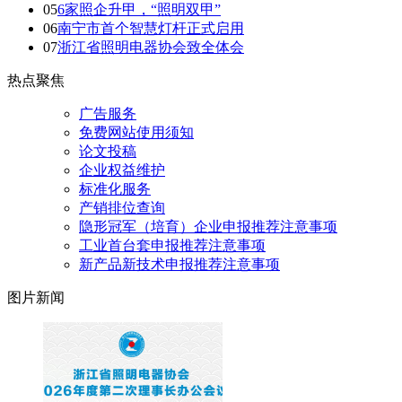
05
6家照企升甲，“照明双甲”
06
南宁市首个智慧灯杆正式启用
07
浙江省照明电器协会致全体会
热点聚焦
广告服务
免费网站使用须知
论文投稿
企业权益维护
标准化服务
产销排位查询
隐形冠军（培育）企业申报推荐注意事项
工业首台套申报推荐注意事项
新产品新技术申报推荐注意事项
图片新闻