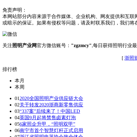
免责声明：
本网站部分内容来源于合作媒体、企业机构、网友提供和互联
或暗示的保证。如果有侵权等问题，请及时联系我们，我们将
关注
照明产业网
官方微信账号：
"zgzmcy"
,每日获得照明行业
[
浙照
排行榜
本月
本周
01
2020全国照明产业供应链大会
02
关于转发2020浙商新零售供应
03
“337案”后续来了！中国LED
04
英国9月起将禁售卤素灯泡
05
6家照企升甲，“照明双甲”
06
南宁市首个智慧灯杆正式启用
07
浙江省照明电器协会致全体会