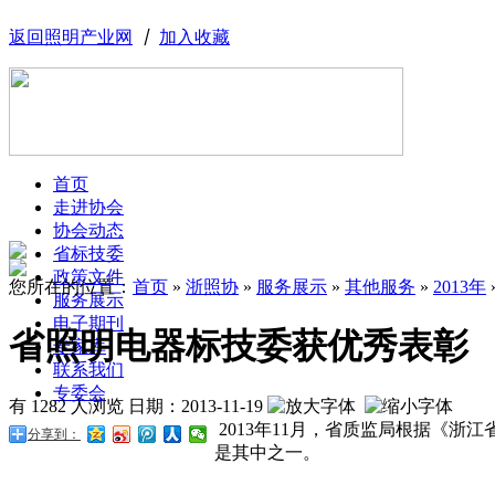
返回照明产业网
丨
加入收藏
首页
走进协会
协会动态
省标技委
政策文件
您所在的位置：
首页
»
浙照协
»
服务展示
»
其他服务
»
2013年
服务展示
电子期刊
省照明电器标技委获优秀表彰
专家库
联系我们
专委会
有 1282 人浏览
日期：
2013-11-19
2013年11月，省质监局根据《
分享到：
是其中之一。