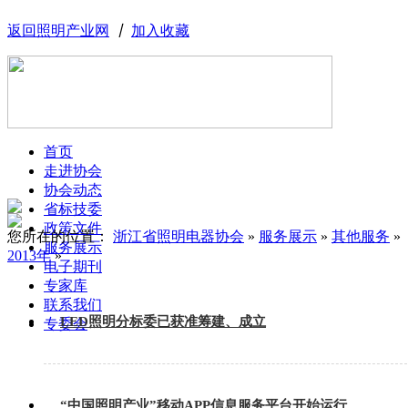
返回照明产业网
丨
加入收藏
首页
走进协会
协会动态
省标技委
政策文件
您所在的位置：
浙江省照明电器协会
»
服务展示
»
其他服务
»
服务展示
2013年
»
电子期刊
专家库
联系我们
LED照明分标委已获准筹建、成立
专委会
“中国照明产业”移动APP信息服务平台开始运行